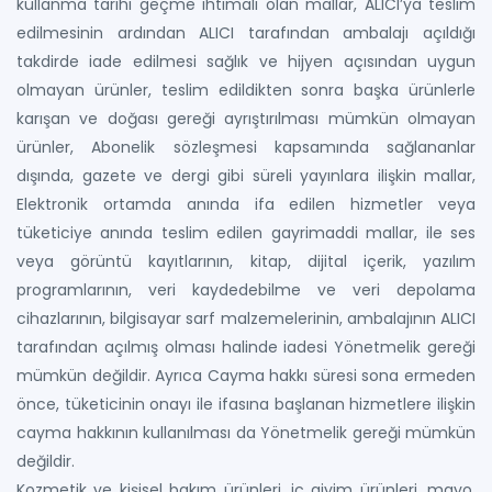
kullanma tarihi geçme ihtimali olan mallar, ALICI’ya teslim
edilmesinin ardından ALICI tarafından ambalajı açıldığı
takdirde iade edilmesi sağlık ve hijyen açısından uygun
olmayan ürünler, teslim edildikten sonra başka ürünlerle
karışan ve doğası gereği ayrıştırılması mümkün olmayan
ürünler, Abonelik sözleşmesi kapsamında sağlananlar
dışında, gazete ve dergi gibi süreli yayınlara ilişkin mallar,
Elektronik ortamda anında ifa edilen hizmetler veya
tüketiciye anında teslim edilen gayrimaddi mallar, ile ses
veya görüntü kayıtlarının, kitap, dijital içerik, yazılım
programlarının, veri kaydedebilme ve veri depolama
cihazlarının, bilgisayar sarf malzemelerinin, ambalajının ALICI
tarafından açılmış olması halinde iadesi Yönetmelik gereği
mümkün değildir. Ayrıca Cayma hakkı süresi sona ermeden
önce, tüketicinin onayı ile ifasına başlanan hizmetlere ilişkin
cayma hakkının kullanılması da Yönetmelik gereği mümkün
değildir.
Kozmetik ve kişisel bakım ürünleri, iç giyim ürünleri, mayo,