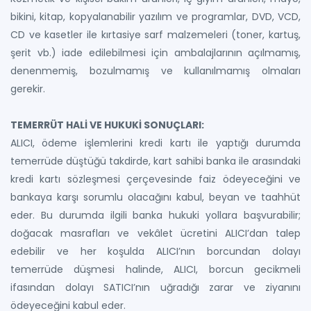
bikini, kitap, kopyalanabilir yazılım ve programlar, DVD, VCD,
CD ve kasetler ile kırtasiye sarf malzemeleri (toner, kartuş,
şerit vb.) iade edilebilmesi için ambalajlarının açılmamış,
denenmemiş, bozulmamış ve kullanılmamış olmaları
gerekir.
TEMERRÜT HALİ VE HUKUKİ SONUÇLARI:
ALICI, ödeme işlemlerini kredi kartı ile yaptığı durumda
temerrüde düştüğü takdirde, kart sahibi banka ile arasındaki
kredi kartı sözleşmesi çerçevesinde faiz ödeyeceğini ve
bankaya karşı sorumlu olacağını kabul, beyan ve taahhüt
eder. Bu durumda ilgili banka hukuki yollara başvurabilir;
doğacak masrafları ve vekâlet ücretini ALICI’dan talep
edebilir ve her koşulda ALICI’nın borcundan dolayı
temerrüde düşmesi halinde, ALICI, borcun gecikmeli
ifasından dolayı SATICI’nın uğradığı zarar ve ziyanını
ödeyeceğini kabul eder.