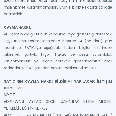
özenle korunmak zorundadır. Cayma hakkı kullanılacaksa
mal/hizmet kullanılmamalıdır. Ürünle birlikte Fatura da iade
edilmelidir.
CAYMA HAKKI:
ALICI; satın aldığı ürünün kendisine veya gösterdiği adresteki
kişi/kuruluşa teslim tarihinden itibaren 14 (on dört) gün
içerisinde, SATICI’ya aşağıdaki iletişim bilgileri üzerinden
bildirmek şartıyla hiçbir hukuki ve cezai sorumluluk
üstlenmeksizin ve hiçbir gerekçe göstermeksizin malı
reddederek sözleşmeden cayma hakkını kullanabilir.
SATICININ CAYMA HAKKI BİLDİRİMİ YAPILACAK İLETİŞİM
BİLGİLERİ:
ŞİRKET
ADI/UNVANI: AYTAÇ GEÇEL UZMANLAR BİLİŞİM MESLEKİ
YETERLİLİK EĞİTİM MERKEZİ
ADRES: DOĞAN MAHALLESİ 1. SK SAĞLAM İŞ MERKEZİ KAT 2