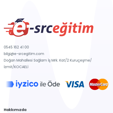
0545 162 41 00
bilgi@e-srcegitim.com
Doğan Mahallesi Sağlam İş Mrk. Kat/2 Kuruçeşme/
İzmit/KOCAELİ
Hakkımızda